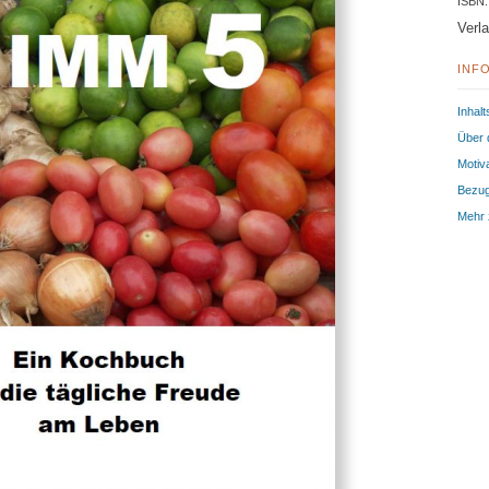
ISBN:
Verla
INF
Inhal
Über 
Motiv
Bezug
Mehr 