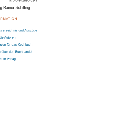
978-3-942895-01-9
g Rainer Schilling
ORMATION
tsverzeichnis und Auszüge
die Autoren
ation für das Kochbuch
 über den Buchhandel
zum Verlag