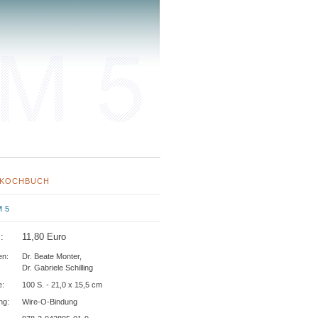
 KOCHBUCH
 5
:
11,80 Euro
en:
Dr. Beate Monter,
Dr. Gabriele Schilling
e:
100 S. - 21,0 x 15,5 cm
ng:
Wire-O-Bindung